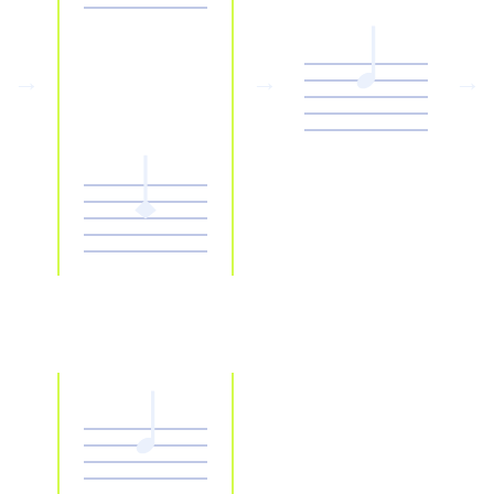
→
→
→