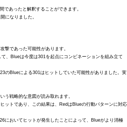
間であったと解釈することができます。
展開になりました。
い攻撃であった可能性があります。
て、Blueは今度は
301
を起点にコンビネーションを組み立て
23
のBlueによる
301
はヒットしていた可能性がありました。実
という戦略的な意図が読み取れます。
ヒットであり、この結果は、RedはBlueの行動パターンに対応
26
においてヒットが発生したことによって、Blueがより消極