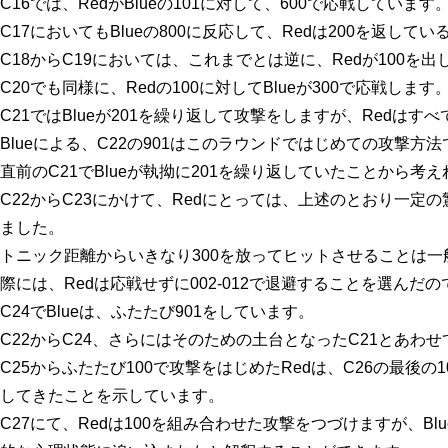
C16
では、RedがBlueの
101
に対して、
600
で応戦しています
C17
においてもBlueの
800
に反応して、Redは
200
を返している
C18
から
C19
においては、これまでとは逆に、Redが
100
を出し
C20
でも同様に、Redの
100
に対してBlueが
300
で応戦します
C21
ではBlueが
201
を繰り返して攻撃をしますが、Redはすべ
Blueによる、
C22
の
901
はこのラウンドではじめての攻撃方法
直前の
C21
でBlueが執拗に
201
を繰り返していたことから考え
C22
から
C23
にかけて、Redにとっては、上述のとおり一定
ました。
トニック距離からいきなり
300
を放ってヒットさせることは一
際には、Redは応戦せずに
002-012
で退避することを選んだの
C24
でBlueは、ふたたび
901
をしています。
C22
から
C24
、さらにはそのための土台となった
C21
とあわせて
C25
からふたたび
100
で攻撃をはじめたRedは、
C26
の最後の
1
してきたことを示しています。
C27
にて、Redは
100
を組み合わせた攻撃をつづけますが、Blu