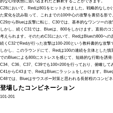
的な心理状態に追い込まれたと解釈することができます。
C28
において、Redは
801
をヒットさせました。戦略的なしか
た変化を読み取って、これまでの
100
中心の攻撃を裏切る形で
C29
からBlueは反撃に転じ、
C30
では、基本的なワンツーの攻
しかし、続く
C31
では、Blueは、
800
をしかけます。直前のコ
考えられます。そのため
C31
において、RedはBlueの
800
への
続く
C32
でRedが行った攻撃は
100-200
という教科書的な攻撃
しかし、このラウンドにて、Redは
100
の連続を主体とした慎
でのBlueによる
800
にストレスを感じて、短絡的な行動を誘発
C34
、
C36
、
C37
、
C39
でも
100=200
を行っており、俯瞰して
C41
から
C43
まで、RedはBlueにラッシュをしかけます。Bl
C48
では、Blueはサウスポー対策と思われる長射程のコンビ
登場したコンビネーション
101-201