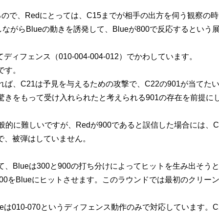
。
ので、Redにとっては、
C15
までが相手の出方を伺う観察の時
ながらBlueの動きを誘発して、Blueが
800
で反応するという
。
てディフェンス（
010-004-004-012
）でかわしています。
です。
れば、
C21
は予見を与えるための攻撃で、
C22
の
901
が当てた
の驚きをもって受け入れられたと考えられる
901
の存在を前提にし
般的に難しいですが、Redが
900
であると誤信した場合には、
C
で、被弾はしていません。
、Blueは
300
と
900
の打ち分けによってヒットを生み出そう
00
をBlueにヒットさせます。このラウンドでは最初のクリーン
eは
010-070
というディフェンス動作のみで対応しています。
C