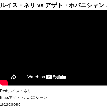
ルイス・ネリ vs アザト・ホバニシャン 2R
Red
:
ルイス・ネリ
Blue
:
アザト・ホバニシャン
1
R
2
R
3
R
4
R