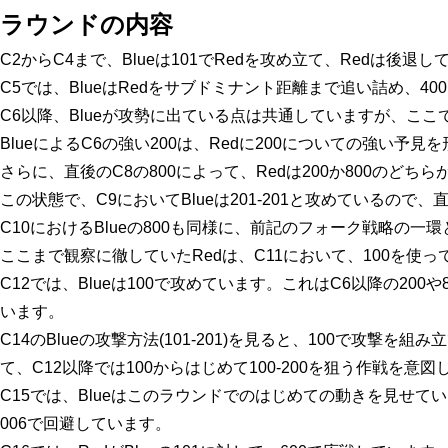
ラウンドの内容
C2
から
C4
まで、Blueは
101
でRedを攻め立て、Redは後退し
C5
では、BlueはRedをサブドミナント距離まで追い詰め、
400
C6
以降、Blueが攻勢に出ている点は共通していますが、ここでB
Blueによる
C6
の強い
200
は、Redに
200
についての強い予見を
さらに、直後の
C8
の
800
によって、Redは
200
か
800
のどちら
この状態で、
C9
においてBlueは
201-201
と攻めているので、直
C10
におけるBlueの
800
も同様に、前記のフォーク戦略の一環
ここまで観察に徹していたRedは、
C11
において、
100
を使っ
C12
では、Blueは
100
で攻めています。これは
C6
以降の
200
や
います。
C14
のBlueの攻撃方法(
101-201
)を見ると、
100
で攻撃を組み立
て、
C12
以降では
100
からはじめて
100-200
を狙う作戦を意図
C15
では、Blueはこのラウンドでのはじめての動きを見せて
006
で回避しています。