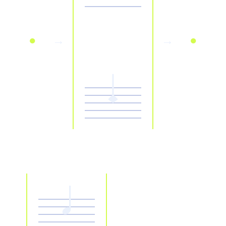
●
→
→
●