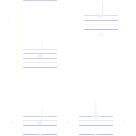
→
→
→
→
→
→