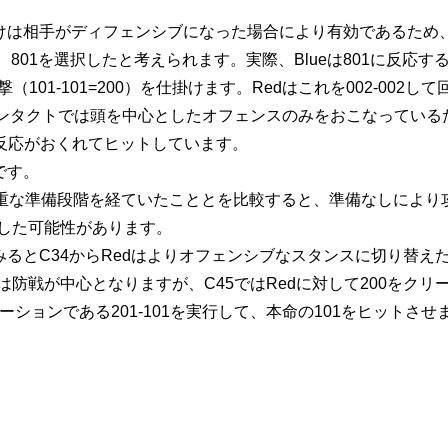
けは相手がディフェンシブになった場合により有効であるため、
、
801
を選択したと考えられます。実際、Blueは
801
に反応す
撃（
101-101=200
）を仕掛けます。Redはこれを
002-002
して
ンタクトでは頭を中心としたオフェンスのみをおこなっているた
反応がおくれてヒットしています。
です。
重な準備段階を経ていたこととを比較すると、準備なしにより
した可能性があります。
みると
C34
からRedはよりオフェンシブなスタンスに切り替え
ueは防戦が中心となりますが、
C45
ではRedに対して
200
をクリ
ネーションである
201-101
を実行して、本命の
101
をヒットさせ