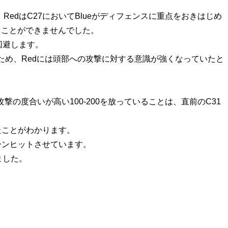
Redは
C27
においてBlueがディフェンスに重点をおきはじめ
ることができませんでした。
回避します。
め、Redには頭部への攻撃に対する意識が強くなっていたと
攻撃の度合いが高い
100-200
を放っていることは、直前の
C31
たことがわかります。
ーンヒットさせています。
ました。